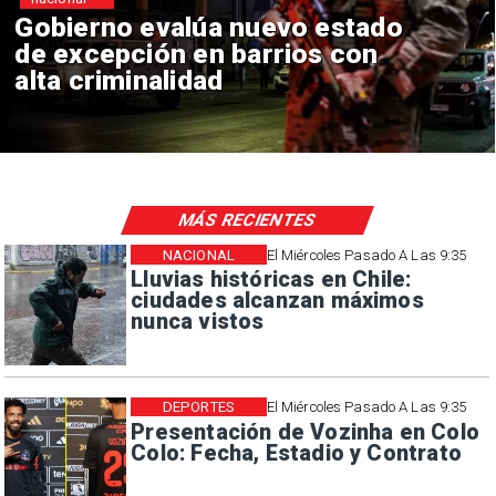
Gobierno evalúa nuevo estado
de excepción en barrios con
alta criminalidad
MÁS RECIENTES
NACIONAL
El Miércoles Pasado A Las 9:35
Lluvias históricas en Chile:
ciudades alcanzan máximos
nunca vistos
DEPORTES
El Miércoles Pasado A Las 9:35
Presentación de Vozinha en Colo
Colo: Fecha, Estadio y Contrato