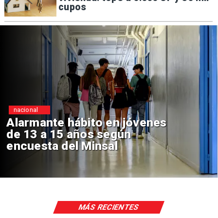
cupos
Regiones
enes
Aprueban creación del 
Sebastián Piñera con in
de $4 mil millones
MÁS RECIENTES