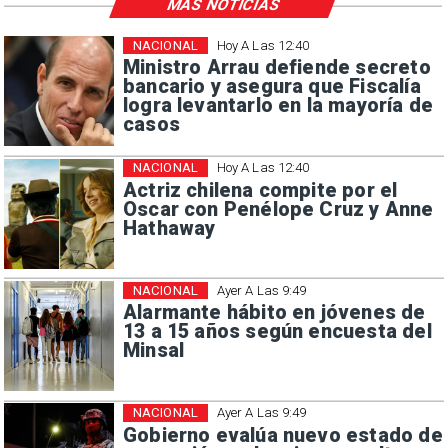
MÁS NOTICIAS
NACIONAL
Hoy A Las 12:40
Ministro Arrau defiende secreto
bancario y asegura que Fiscalía
logra levantarlo en la mayoría de
casos
NACIONAL
Hoy A Las 12:40
Actriz chilena compite por el
Oscar con Penélope Cruz y Anne
Hathaway
NACIONAL
Ayer A Las 9:49
Alarmante hábito en jóvenes de
13 a 15 años según encuesta del
Minsal
NACIONAL
Ayer A Las 9:49
Gobierno evalúa nuevo estado de