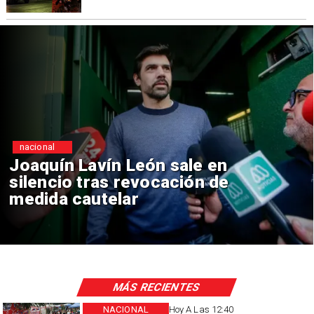
nacional
 Lavín León sale en
Chile y
o tras revocación de
reinici
 cautelar
consul
MÁS RECIENTES
NACIONAL
Hoy A Las 12:40