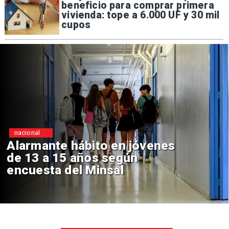
beneficio para comprar primera
vivienda: tope a 6.000 UF y 30 mil
cupos
Regiones
ábito en jóvenes
Aprueban cr
años según
Sebastián P
l Minsal
de $4 mil mi