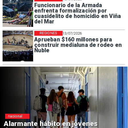
Funcionario de la Armada
enfrenta formalización por
cuasidelito de homicidio en Viña
del Mar
REGIONES
13/07/2026
Aprueban $160 millones para
construir medialuna de rodeo en
Ñuble
nacional
Alarmante hábito en jóvenes