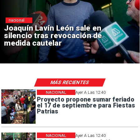
nacional
Chile y Venezuela formalizan
reinicio de relaciones
consulares
MÁS RECIENTES
NACIONAL
Ayer A Las 12:40
Proyecto propone sumar feriado
el 17 de septiembre para Fiestas
Patrias
NACIONAL
Ayer A Las 12:40