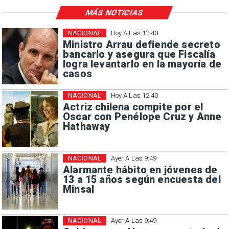
MÁS NOTICIAS
NACIONAL
Hoy A Las 12:40
Ministro Arrau defiende secreto
bancario y asegura que Fiscalía
logra levantarlo en la mayoría de
casos
NACIONAL
Hoy A Las 12:40
Actriz chilena compite por el
Oscar con Penélope Cruz y Anne
Hathaway
NACIONAL
Ayer A Las 9:49
Alarmante hábito en jóvenes de
13 a 15 años según encuesta del
Minsal
NACIONAL
Ayer A Las 9:49