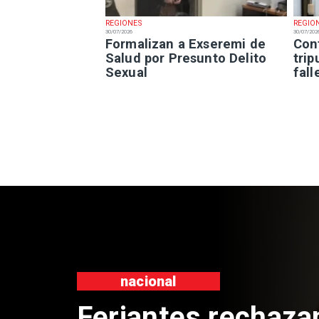
REGIONES
REGIO
30/07/2026
30/07/202
Formalizan a Exseremi de
Con
Salud por Presunto Delito
trip
Sexual
fal