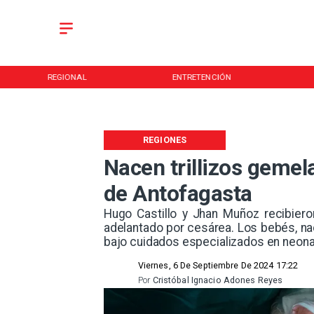
REGIONAL
ENTRETENCIÓN
REGIONES
Nacen trillizos gemel
de Antofagasta
​Hugo Castillo y Jhan Muñoz recibier
adelantado por cesárea. Los bebés, na
bajo cuidados especializados en neona
Viernes, 6 De Septiembre De 2024 17:22
Por
Cristóbal Ignacio Adones Reyes