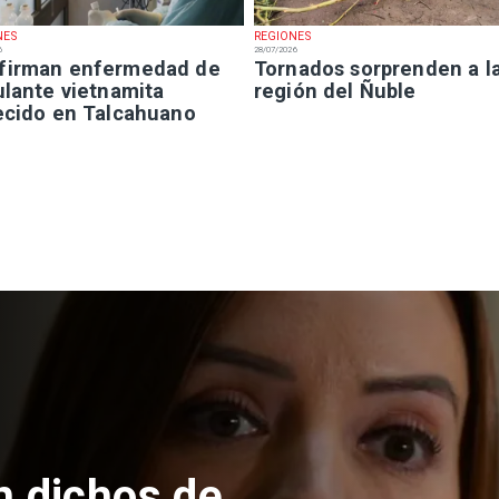
NES
REGIONES
6
28/07/2026
firman enfermedad de
Tornados sorprenden a l
ulante vietnamita
región del Ñuble
lecido en Talcahuano
nacional
Proyecto propone sumar