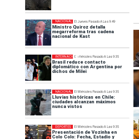
NACIONAL
El Jueves Pasado A Las 9:49
Ministro Quiroz detalla
megarreforma tras cadena
nacional de Kast
INTERNACIONAL
El Miércoles Pasado A Las 9:35
Brasil reduce contacto
diplomático con Argentina por
dichos de Milei
NACIONAL
El Miércoles Pasado A Las 9:35
Lluvias históricas en Chile:
ciudades alcanzan máximos
nunca vistos
DEPORTES
El Miércoles Pasado A Las 9:35
Presentación de Vozinha en
Colo Colo: Fecha, Estadio y