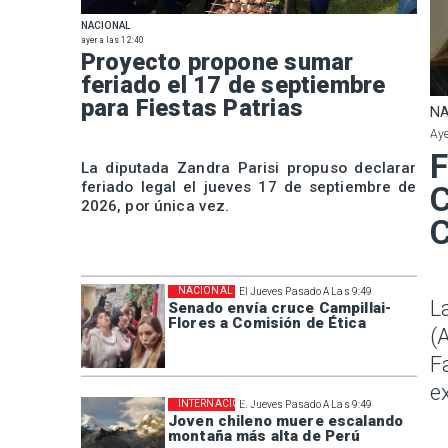
NACIONAL
ayer a las 12:40
Proyecto propone sumar
feriado el 17 de septiembre
para Fiestas Patrias
NA
Aye
F
La diputada Zandra Parisi propuso declarar
feriado legal el jueves 17 de septiembre de
C
2026, por única vez.
C
NACIONAL
El Jueves Pasado A Las 9:49
L
Senado envía cruce Campillai-
Flores a Comisión de Ética
(
F
e
INTERNACIONAL
El Jueves Pasado A Las 9:49
Joven chileno muere escalando
montaña más alta de Perú