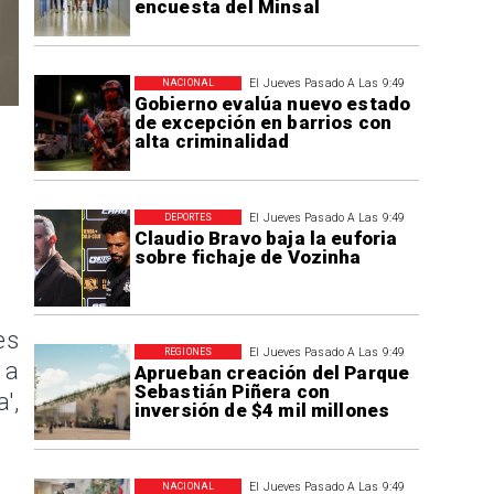
encuesta del Minsal
El Jueves Pasado A Las 9:49
NACIONAL
Gobierno evalúa nuevo estado
de excepción en barrios con
alta criminalidad
El Jueves Pasado A Las 9:49
DEPORTES
Claudio Bravo baja la euforia
sobre fichaje de Vozinha
es
El Jueves Pasado A Las 9:49
REGIONES
 a
Aprueban creación del Parque
Sebastián Piñera con
',
inversión de $4 mil millones
El Jueves Pasado A Las 9:49
NACIONAL