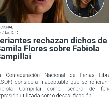
CIONAL
r A Las 12:40
eriantes rechazan dichos de
amila Flores sobre Fabiola
ampillai
a Confederación Nacional de Ferias Libr
ASOF) considera inaceptable que se refieran
abiola Campillai como 'señora de feria
xpresión utilizada como descalificación.