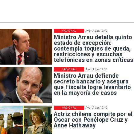
NACIONAL
Ayer A Las 12:40
Ministro Arrau detalla quinto
estado de excepción:
contempla toques de queda,
restricciones y escuchas
telefónicas en zonas críticas
NACIONAL
Ayer A Las 12:40
Ministro Arrau defiende
secreto bancario y asegura
que Fiscalía logra levantarlo
en la mayoría de casos
NACIONAL
Ayer A Las 12:40
Actriz chilena compite por el
Oscar con Penélope Cruz y
Anne Hathaway