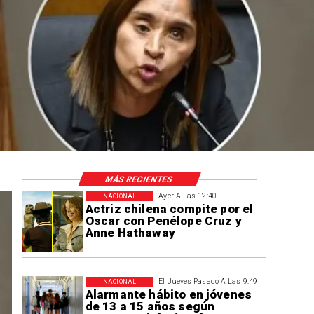
a Fiestas
MÁS RECIENTES
Ayer A Las 12:40
NACIONAL
Actriz chilena compite por el
Oscar con Penélope Cruz y
Anne Hathaway
El Jueves Pasado A Las 9:49
NACIONAL
Alarmante hábito en jóvenes
de 13 a 15 años según