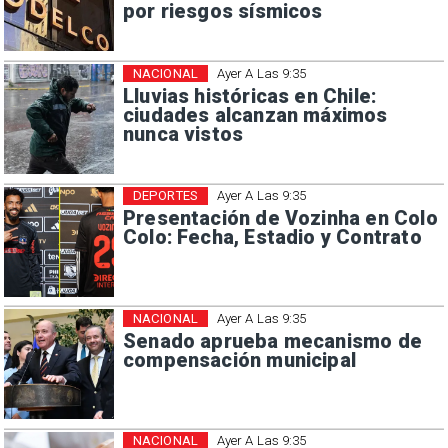
por riesgos sísmicos
NACIONAL
Ayer A Las 9:35
Lluvias históricas en Chile:
ciudades alcanzan máximos
nunca vistos
DEPORTES
Ayer A Las 9:35
Presentación de Vozinha en Colo
Colo: Fecha, Estadio y Contrato
NACIONAL
Ayer A Las 9:35
Senado aprueba mecanismo de
compensación municipal
NACIONAL
Ayer A Las 9:35