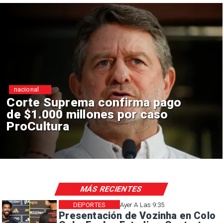
nacional
Codelco suspende
construcción de Andes Norte
en El Teniente por riesgos
sísmicos
MÁS RECIENTES
DEPORTES
Ayer A Las 9:35
Presentación de Vozinha en Colo