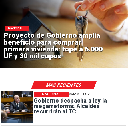
Deportes
La Roja enfrentará a los
anfitriones del Mundial 2026
MÁS RECIENTES
NACIONAL
Ayer A Las 9:35
Gobierno despacha a ley la
megarreforma: Alcaldes
recurrirán al TC