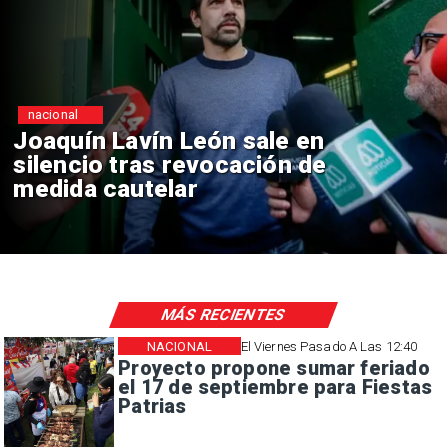
ional
nac
quín Lavín León sale en
Chi
encio tras revocación de
rei
ida cautelar
co
MÁS RECIENTES
NACIONAL
El Viernes Pasado A Las 12:40
Proyecto propone sumar feriado
el 17 de septiembre para Fiestas
Patrias