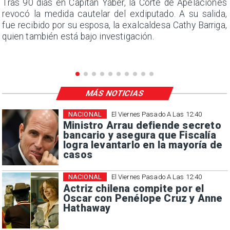
n
Tras 90 días en Capitán Yáber, la Corte de Apelaciones
s
revocó la medida cautelar del exdiputado. A su salida,
e
fue recibido por su esposa, la exalcaldesa Cathy Barriga,
quien también está bajo investigación.
MÁS NOTICIAS
NACIONAL
El Viernes Pasado A Las 12:40
Ministro Arrau defiende secreto
bancario y asegura que Fiscalía
logra levantarlo en la mayoría de
casos
NACIONAL
El Viernes Pasado A Las 12:40
Actriz chilena compite por el
Oscar con Penélope Cruz y Anne
Hathaway