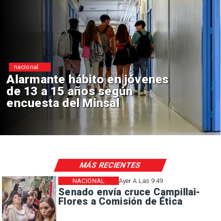
Regiones
enes
Aprueban creación del 
Sebastián Piñera con in
de $4 mil millones
MÁS RECIENTES
NACIONAL
Ayer A Las 9:49
Senado envía cruce Campillai-
Flores a Comisión de Ética