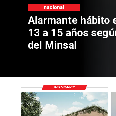
Regione
Aprueba
Sebasti
de $4 m
DESTACADOS