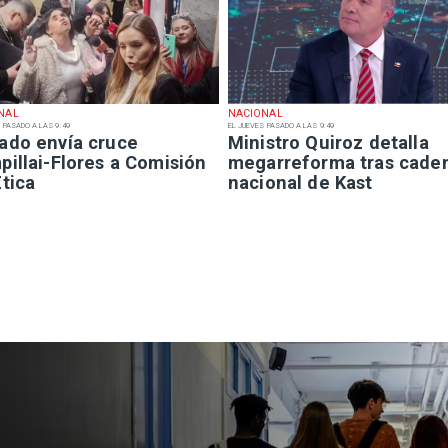
NAL
NACIONAL
 PASADO A LAS 9:49
EL JUEVES PASADO A LAS 9:49
ado envía cruce
Ministro Quiroz detalla
illai-Flores a Comisión
megarreforma tras cade
tica
nacional de Kast