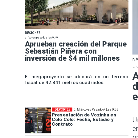
REGIONES
el jueves pasado a las 9:49
Aprueban creación del Parque
Sebastián Piñera con
inversión de $4 mil millones
NA
El 
A
El megaproyecto se ubicará en un terreno
fiscal de 42.841 metros cuadrados.
d
e
DEPORTES
El Miércoles Pasado A Las 9:35
Presentación de Vozinha en
U
Colo Colo: Fecha, Estadio y
Contrato
e
p