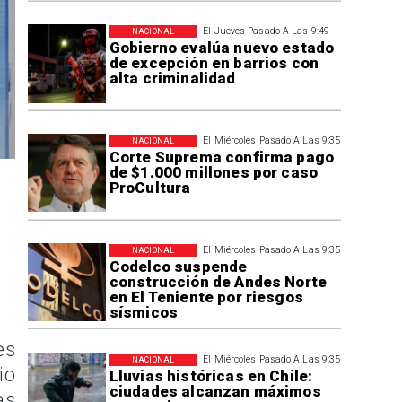
El Jueves Pasado A Las 9:49
NACIONAL
Gobierno evalúa nuevo estado
de excepción en barrios con
alta criminalidad
El Miércoles Pasado A Las 9:35
NACIONAL
Corte Suprema confirma pago
de $1.000 millones por caso
ProCultura
El Miércoles Pasado A Las 9:35
NACIONAL
Codelco suspende
construcción de Andes Norte
en El Teniente por riesgos
sísmicos
es
El Miércoles Pasado A Las 9:35
NACIONAL
io
Lluvias históricas en Chile:
ciudades alcanzan máximos
as