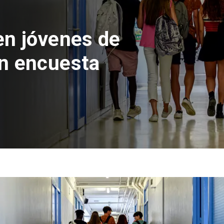
s
n creación del Parque
án Piñera con inversión
il millones