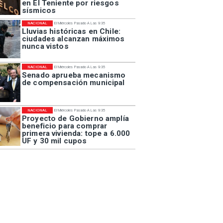
en El Teniente por riesgos
sísmicos
NACIONAL
El Miércoles Pasado A Las 9:35
Lluvias históricas en Chile:
ciudades alcanzan máximos
nunca vistos
NACIONAL
El Miércoles Pasado A Las 9:35
Senado aprueba mecanismo
de compensación municipal
NACIONAL
El Miércoles Pasado A Las 9:35
Proyecto de Gobierno amplía
beneficio para comprar
primera vivienda: tope a 6.000
UF y 30 mil cupos