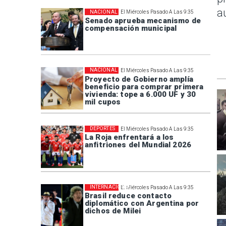
a
NACIONAL
El Miércoles Pasado A Las 9:35
Senado aprueba mecanismo de
compensación municipal
NACIONAL
El Miércoles Pasado A Las 9:35
Proyecto de Gobierno amplía
beneficio para comprar primera
vivienda: tope a 6.000 UF y 30
mil cupos
DEPORTES
El Miércoles Pasado A Las 9:35
La Roja enfrentará a los
anfitriones del Mundial 2026
INTERNACIONAL
El Miércoles Pasado A Las 9:35
Brasil reduce contacto
diplomático con Argentina por
dichos de Milei