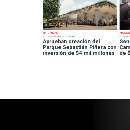
REGIONES
NACIO
EL JUEVES PASADO A LAS 9:49
EL JUEVES
Aprueban creación del
Sen
Parque Sebastián Piñera con
Camp
inversión de $4 mil millones
de É