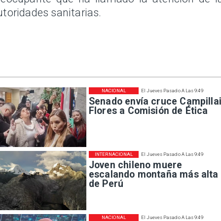
utoridades sanitarias.
NACIONAL
El Jueves Pasado A Las 9:49
Senado envía cruce Campillai
Flores a Comisión de Ética
INTERNACIONAL
El Jueves Pasado A Las 9:49
Joven chileno muere
escalando montaña más alta
de Perú
NACIONAL
El Jueves Pasado A Las 9:49