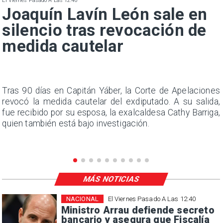
El Viernes Pasado A Las 12:40
Joaquín Lavín León sale en
silencio tras revocación de
medida cautelar
n
Tras 90 días en Capitán Yáber, la Corte de Apelaciones
s
revocó la medida cautelar del exdiputado. A su salida,
e
fue recibido por su esposa, la exalcaldesa Cathy Barriga,
quien también está bajo investigación.
MÁS NOTICIAS
NACIONAL
El Viernes Pasado A Las 12:40
Ministro Arrau defiende secreto
bancario y asegura que Fiscalía