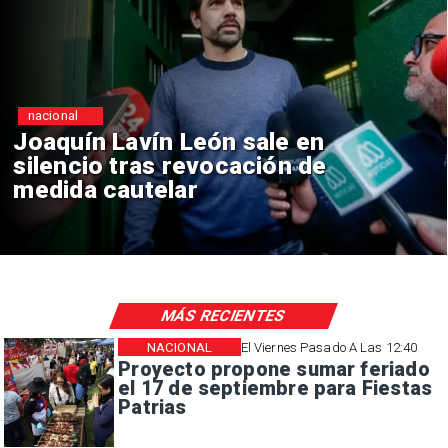
nacional
 en
Chile y Venezuela formal
 de
reinicio de relaciones
consulares
MÁS RECIENTES
NACIONAL
El Viernes Pasado A Las 12:40
Proyecto propone sumar feriado
el 17 de septiembre para Fiestas
Patrias