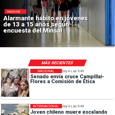
Regiones
jóvenes
Aprueban creación d
n
Sebastián Piñera con
de $4 mil millones
MÁS RECIENTES
NACIONAL
Hoy A Las 9:49
Senado envía cruce Campillai-
Flores a Comisión de Ética
INTERNACIONAL
Hoy A Las 9:49
Joven chileno muere escalando