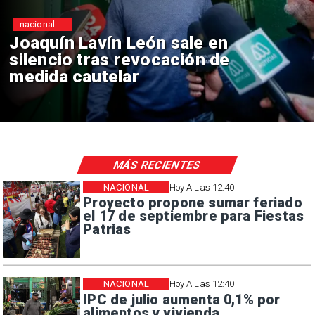
nacional
Chile y Venezuela formalizan
reinicio de relaciones
consulares
MÁS RECIENTES
NACIONAL
Hoy A Las 12:40
Proyecto propone sumar feriado
el 17 de septiembre para Fiestas
Patrias
NACIONAL
Hoy A Las 12:40
IPC de julio aumenta 0,1% por
alimentos y vivienda