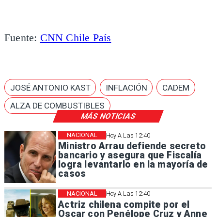
Fuente:
CNN Chile País
JOSÉ ANTONIO KAST
INFLACIÓN
CADEM
ALZA DE COMBUSTIBLES
MÁS NOTICIAS
NACIONAL
Hoy A Las 12:40
Ministro Arrau defiende secreto
bancario y asegura que Fiscalía
logra levantarlo en la mayoría de
casos
NACIONAL
Hoy A Las 12:40
Actriz chilena compite por el
Oscar con Penélope Cruz y Anne