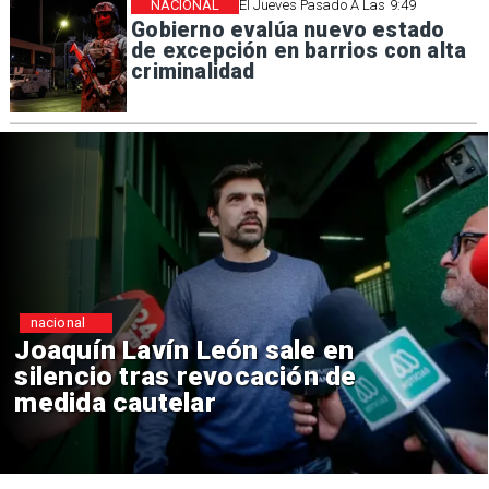
NACIONAL
El Jueves Pasado A Las 9:49
Gobierno evalúa nuevo estado
de excepción en barrios con alta
criminalidad
nacional
Chile y Venezuela formaliz
reinicio de relaciones
consulares