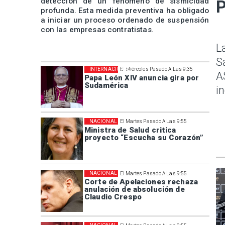
detección de un fenómeno de sismicidad
P
profunda. Esta medida preventiva ha obligado
a iniciar un proceso ordenado de suspensión
con las empresas contratistas.
L
S
INTERNACIONAL
El Miércoles Pasado A Las 9:35
A
Papa León XIV anuncia gira por
Sudamérica
i
NACIONAL
El Martes Pasado A Las 9:55
Ministra de Salud critica
proyecto “Escucha su Corazón”
NACIONAL
El Martes Pasado A Las 9:55
Corte de Apelaciones rechaza
anulación de absolución de
Claudio Crespo