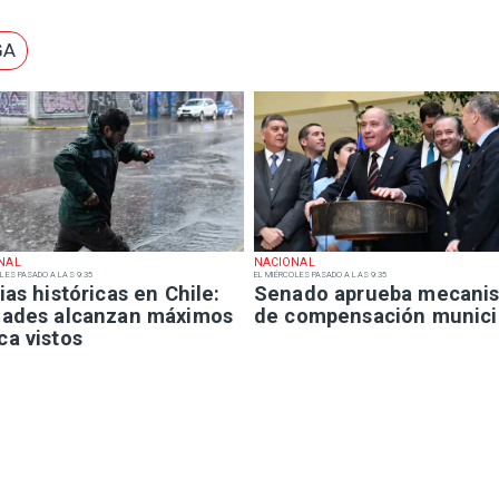
GA
NAL
NACIONAL
LES PASADO A LAS 9:35
EL MIÉRCOLES PASADO A LAS 9:35
ias históricas en Chile:
Senado aprueba mecani
dades alcanzan máximos
de compensación munici
ca vistos