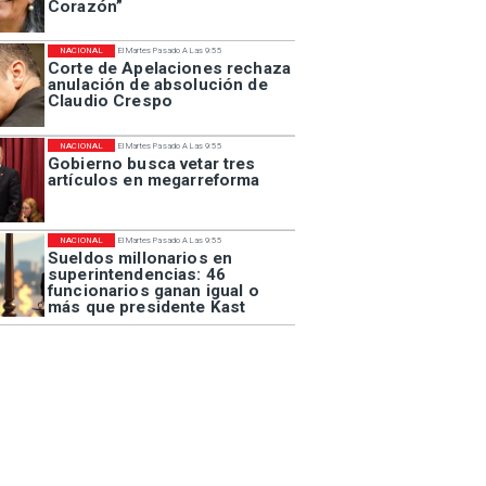
Corazón”
NACIONAL
El Martes Pasado A Las 9:55
Corte de Apelaciones rechaza
anulación de absolución de
Claudio Crespo
NACIONAL
El Martes Pasado A Las 9:55
Gobierno busca vetar tres
artículos en megarreforma
NACIONAL
El Martes Pasado A Las 9:55
Sueldos millonarios en
superintendencias: 46
funcionarios ganan igual o
más que presidente Kast