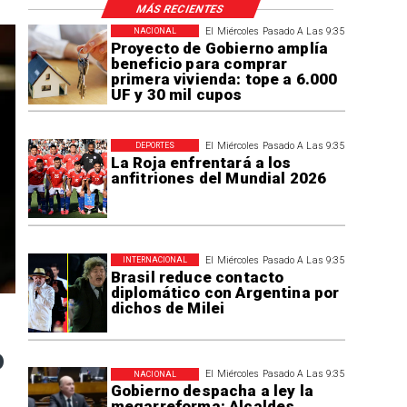
MÁS RECIENTES
El Miércoles Pasado A Las 9:35
NACIONAL
Proyecto de Gobierno amplía
beneficio para comprar
primera vivienda: tope a 6.000
UF y 30 mil cupos
El Miércoles Pasado A Las 9:35
DEPORTES
La Roja enfrentará a los
anfitriones del Mundial 2026
El Miércoles Pasado A Las 9:35
INTERNACIONAL
Brasil reduce contacto
diplomático con Argentina por
dichos de Milei
o
El Miércoles Pasado A Las 9:35
NACIONAL
Gobierno despacha a ley la
megarreforma: Alcaldes