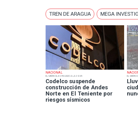
TREN DE ARAGUA
MEGA INVESTI
NACIONAL
NACIO
EL MIÉRCOLES PASADO A LAS 9:35
EL MIÉRCO
Codelco suspende
Lluv
construcción de Andes
ciu
Norte en El Teniente por
nun
riesgos sísmicos