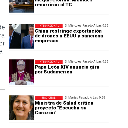
recurrirán al TC
de
El Miércoles Pasado A Las 9:35
INTERNACIONAL
China restringe exportación
ra
de drones a EEUU y sanciona
empresas
or
e.
El Miércoles Pasado A Las 9:35
INTERNACIONAL
Papa León XIV anuncia gira
por Sudamérica
El Martes Pasado A Las 9:55
NACIONAL
Ministra de Salud critica
proyecto “Escucha su
Corazón”