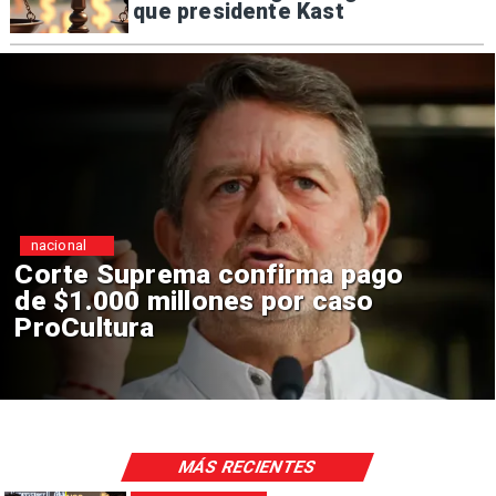
que presidente Kast
nacional
ema confirma pago
Codelco su
illones por caso
construcció
en El Tenien
sísmicos
MÁS RECIENTES