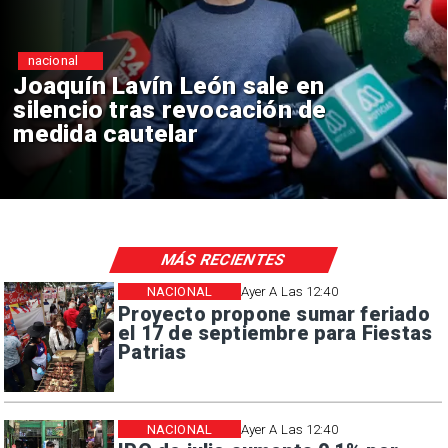
nacional
Chile y Venezuela formalizan
reinicio de relaciones
consulares
MÁS RECIENTES
NACIONAL
Ayer A Las 12:40
Proyecto propone sumar feriado
el 17 de septiembre para Fiestas
Patrias
NACIONAL
Ayer A Las 12:40