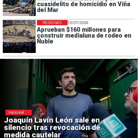
cuasidelito de homicidio en Viña
del Mar
REGIONES
13/07/2026
Aprueban $160 millones para
construir medialuna de rodeo en
Ñuble
nacional
 en
Chile y Venezuela formal
 de
reinicio de relaciones
consulares