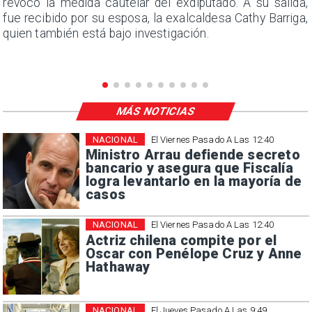
s
revocó la medida cautelar del exdiputado. A su salida,
e
fue recibido por su esposa, la exalcaldesa Cathy Barriga,
quien también está bajo investigación.
MÁS NOTICIAS
NACIONAL
El Viernes Pasado A Las 12:40
Ministro Arrau defiende secreto
bancario y asegura que Fiscalía
logra levantarlo en la mayoría de
casos
NACIONAL
El Viernes Pasado A Las 12:40
Actriz chilena compite por el
Oscar con Penélope Cruz y Anne
Hathaway
NACIONAL
El Jueves Pasado A Las 9:49