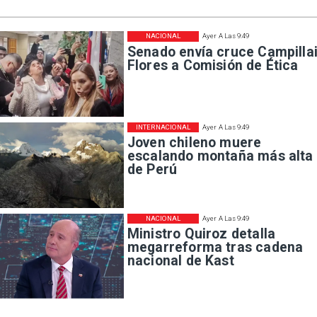
NACIONAL
Ayer A Las 9:49
Senado envía cruce Campillai
Flores a Comisión de Ética
INTERNACIONAL
Ayer A Las 9:49
Joven chileno muere
escalando montaña más alta
de Perú
NACIONAL
Ayer A Las 9:49
Ministro Quiroz detalla
megarreforma tras cadena
nacional de Kast