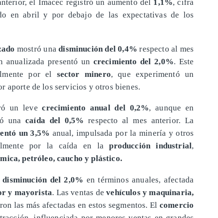
terior, el Imacec registró un aumento del
1,1%
, cifra
do en abril y por debajo de las expectativas de los
izado
mostró una
disminución del 0,4%
respecto al mes
ón anualizada presentó un
crecimiento del 2,0%
. Este
palmente por el
sector minero
, que experimentó un
 aporte de los servicios y otros bienes.
ó un leve
crecimiento anual del 0,2%
, aunque en
vó una
caída del 0,5%
respecto al mes anterior. La
entó un 3,5%
anual, impulsada por la minería y otros
ialmente por la caída en la
producción industrial
,
mica, petróleo, caucho y plástico.
a
disminución del 2,0%
en términos anuales, afectada
r y mayorista
. Las ventas de
vehículos y maquinaria,
ron las más afectadas en estos segmentos. El
comercio
racción, influenciada por menores ventas en grandes