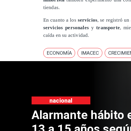
tiendas.
En cuanto a los
servicios
, se registró u
servicios personales
y
transporte
, mi
caída en su actividad.
ECONOMÍA
IMACEC
CRECIMI
Regiones
Aprueban creación
Sebastián Piñera 