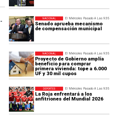
El Miércoles Pasado A Las 9:35
NACIONAL
-
Senado aprueba mecanismo
de compensación municipal
El Miércoles Pasado A Las 9:35
NACIONAL
Proyecto de Gobierno amplía
beneficio para comprar
primera vivienda: tope a 6.000
UF y 30 mil cupos
El Miércoles Pasado A Las 9:35
DEPORTES
La Roja enfrentará a los
anfitriones del Mundial 2026