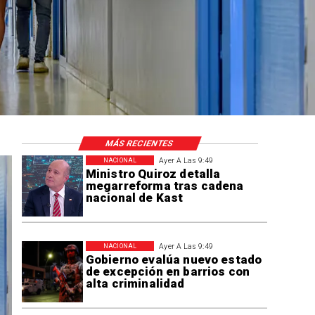
MÁS RECIENTES
Ayer A Las 9:49
NACIONAL
Ministro Quiroz detalla
megarreforma tras cadena
nacional de Kast
Ayer A Las 9:49
NACIONAL
Gobierno evalúa nuevo estado
de excepción en barrios con
alta criminalidad