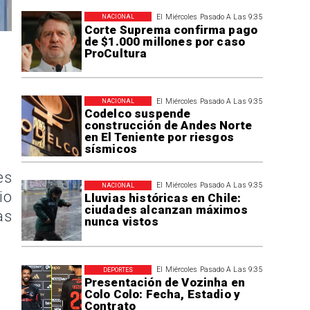
El Miércoles Pasado A Las 9:35
NACIONAL
Corte Suprema confirma pago
de $1.000 millones por caso
ProCultura
El Miércoles Pasado A Las 9:35
NACIONAL
Codelco suspende
construcción de Andes Norte
en El Teniente por riesgos
sísmicos
es
El Miércoles Pasado A Las 9:35
NACIONAL
io
Lluvias históricas en Chile:
ciudades alcanzan máximos
as
nunca vistos
El Miércoles Pasado A Las 9:35
DEPORTES
Presentación de Vozinha en
Colo Colo: Fecha, Estadio y
Contrato