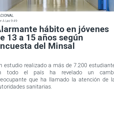
CIONAL
r A Las 9:49
larmante hábito en jóvenes
e 13 a 15 años según
ncuesta del Minsal
n estudio realizado a más de 7.200 estudiant
n todo el país ha revelado un camb
reocupante que ha llamado la atención de l
utoridades sanitarias.