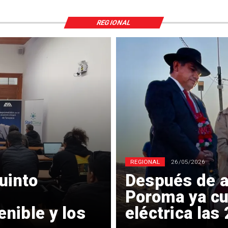
REGIONAL
REGIONAL
26/05/2026
uinto
Después de a
Poroma ya cu
nible y los
eléctrica las