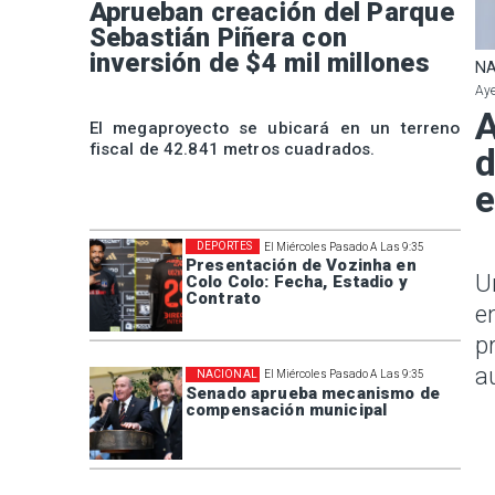
Aprueban creación del Parque
Sebastián Piñera con
inversión de $4 mil millones
NA
Aye
A
El megaproyecto se ubicará en un terreno
fiscal de 42.841 metros cuadrados.
d
e
DEPORTES
El Miércoles Pasado A Las 9:35
Presentación de Vozinha en
U
Colo Colo: Fecha, Estadio y
Contrato
e
p
a
NACIONAL
El Miércoles Pasado A Las 9:35
Senado aprueba mecanismo de
compensación municipal