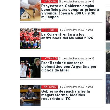
NACIONAL
El Miércoles Pasado A Las 9:35
Proyecto de Gobierno amplía
beneficio para comprar primera
vivienda: tope a 6.000 UF y 30
mil cupos
DEPORTES
El Miércoles Pasado A Las 9:35
La Roja enfrentará a los
anfitriones del Mundial 2026
INTERNACIONAL
El Miércoles Pasado A Las 9:35
Brasil reduce contacto
diplomático con Argentina por
dichos de Milei
NACIONAL
El Miércoles Pasado A Las 9:35
Gobierno despacha a ley la
megarreforma: Alcaldes
recurrirán al TC