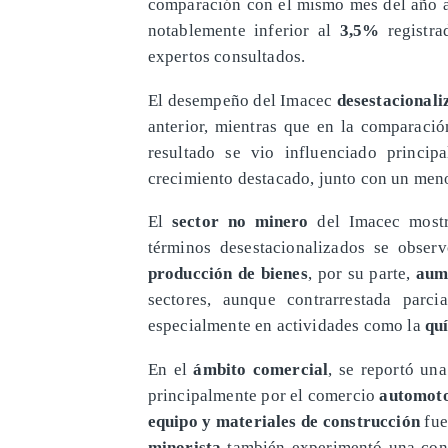
comparación con el mismo mes del año an
notablemente inferior al
3,5%
registra
expertos consultados.
El desempeño del Imacec
desestacional
anterior, mientras que en la comparaci
resultado se vio influenciado princi
crecimiento destacado, junto con un menor
El
sector no minero
del Imacec mostr
términos desestacionalizados se obser
producción de bienes
, por su parte,
aum
sectores, aunque contrarrestada parc
especialmente en actividades como la
quí
En el
ámbito comercial
, se reportó un
principalmente por el comercio
automoto
equipo y materiales de construcción
fue
minorista
también experimentó una cont