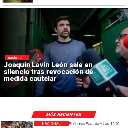
ional
nac
quín Lavín León sale en
Chi
encio tras revocación de
rei
ida cautelar
co
MÁS RECIENTES
NACIONAL
El Viernes Pasado A Las 12:40