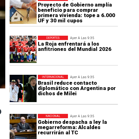
Proyecto de Gobierno amplía
beneficio para comprar
primera vivienda: tope a 6.000
UF y 30 mil cupos
Ayer A Las 9:35
DEPORTES
La Roja enfrentará a los
anfitriones del Mundial 2026
Ayer A Las 9:35
INTERNACIONAL
Brasil reduce contacto
diplomático con Argentina por
dichos de Milei
o
Ayer A Las 9:35
NACIONAL
Gobierno despacha a ley la
megarreforma: Alcaldes
recurrirán al TC