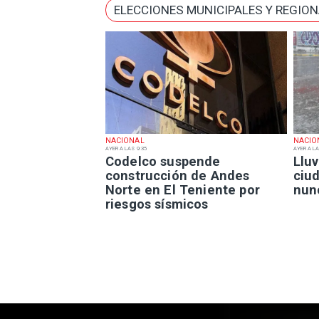
ELECCIONES MUNICIPALES Y REGIO
NACIONAL
NACIO
AYER A LAS 9:35
AYER A LA
Codelco suspende
Lluv
construcción de Andes
ciu
Norte en El Teniente por
nun
riesgos sísmicos