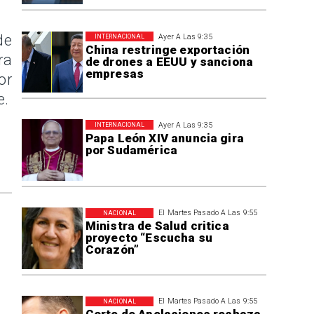
de
Ayer A Las 9:35
INTERNACIONAL
China restringe exportación
ra
de drones a EEUU y sanciona
empresas
or
e.
Ayer A Las 9:35
INTERNACIONAL
Papa León XIV anuncia gira
por Sudamérica
El Martes Pasado A Las 9:55
NACIONAL
Ministra de Salud critica
proyecto “Escucha su
Corazón”
El Martes Pasado A Las 9:55
NACIONAL