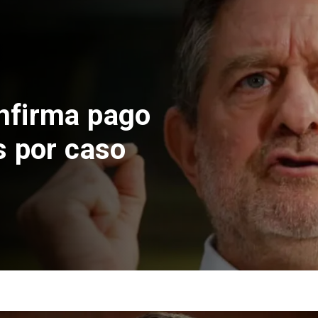
 construcción
 El Teniente
cos