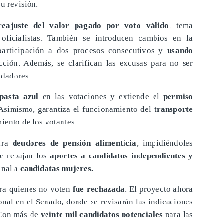
su revisión.
reajuste del valor pagado por voto válido
, tema
 oficialistas. También se introducen cambios en la
participación a dos procesos consecutivos y
usando
ción. Además, se clarifican las excusas para no ser
uidadores.
 pasta azul
en las votaciones y extiende el
permiso
 Asimismo, garantiza el funcionamiento del
transporte
miento de los votantes.
para
deudores de pensión alimenticia
, impidiéndoles
e rebajan los
aportes a candidatos independientes y
onal a
candidatas mujeres.
ra quienes no voten
fue rechazada
. El proyecto ahora
ional en el Senado, donde se revisarán las indicaciones
 Con más de
veinte mil candidatos potenciales
para las