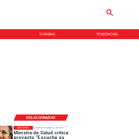
TENDENCIAS
INICIO
RELACIONADAS
NACIONAL
El Martes Pasado A Las 9:55
Ministra de Salud critica
proyecto “Escucha su