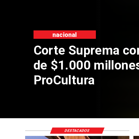
nacional
Codelco suspende
de Andes Norte en
por riesgos sísmi
DESTACADOS