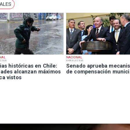
NALES
NAL
NACIONAL
S 9:35
AYER A LAS 9:35
ias históricas en Chile:
Senado aprueba mecani
dades alcanzan máximos
de compensación munici
ca vistos