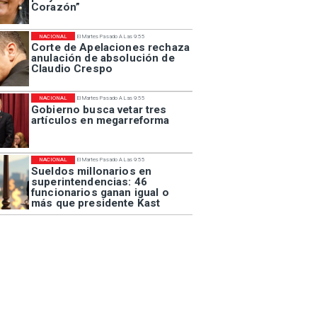
Corazón”
NACIONAL
El Martes Pasado A Las 9:55
Corte de Apelaciones rechaza
anulación de absolución de
Claudio Crespo
NACIONAL
El Martes Pasado A Las 9:55
Gobierno busca vetar tres
artículos en megarreforma
NACIONAL
El Martes Pasado A Las 9:55
Sueldos millonarios en
superintendencias: 46
funcionarios ganan igual o
más que presidente Kast