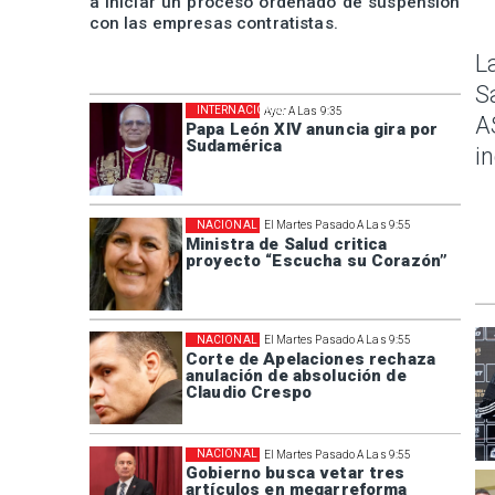
a iniciar un proceso ordenado de suspensión
con las empresas contratistas.
L
S
INTERNACIONAL
Ayer A Las 9:35
A
Papa León XIV anuncia gira por
Sudamérica
i
NACIONAL
El Martes Pasado A Las 9:55
Ministra de Salud critica
proyecto “Escucha su Corazón”
NACIONAL
El Martes Pasado A Las 9:55
Corte de Apelaciones rechaza
anulación de absolución de
Claudio Crespo
NACIONAL
El Martes Pasado A Las 9:55
Gobierno busca vetar tres
artículos en megarreforma