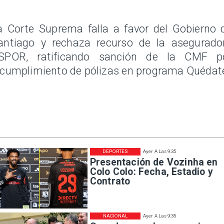
a Corte Suprema falla a favor del Gobierno 
antiago y rechaza recurso de la asegurado
SPOR, ratificando sanción de la CMF p
ncumplimiento de pólizas en programa Quédat
DEPORTES
Ayer A Las 9:35
Presentación de Vozinha en
Colo Colo: Fecha, Estadio y
Contrato
NACIONAL
Ayer A Las 9:35