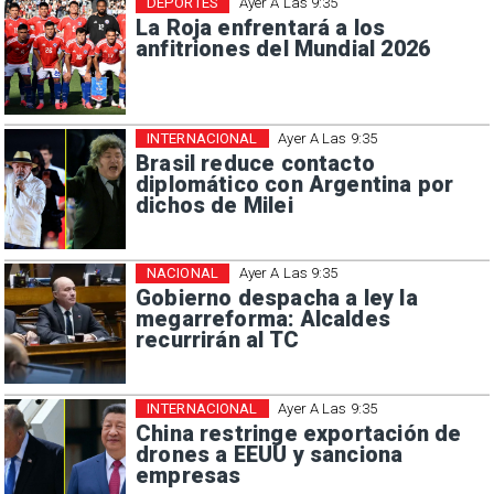
DEPORTES
Ayer A Las 9:35
La Roja enfrentará a los
anfitriones del Mundial 2026
INTERNACIONAL
Ayer A Las 9:35
Brasil reduce contacto
diplomático con Argentina por
dichos de Milei
NACIONAL
Ayer A Las 9:35
Gobierno despacha a ley la
megarreforma: Alcaldes
recurrirán al TC
INTERNACIONAL
Ayer A Las 9:35
China restringe exportación de
drones a EEUU y sanciona
empresas