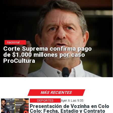
nacional
Suprema confirma pago
Codelc
00 millones por caso
constr
tura
en El T
sísmic
MÁS RECIENTES
DEPORTES
Ayer A Las 9:35
Presentación de Vozinha en Colo
Colo: Fecha, Estadio y Contrato