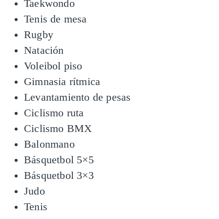
Taekwondo​
Tenis de mesa​
Rugby​
Natación​
Voleibol piso​
Gimnasia rítmica​
Levantamiento de pesas​
Ciclismo ruta​
Ciclismo BMX​
Balonmano​
Básquetbol 5×5​
Básquetbol 3×3​
Judo​
Tenis