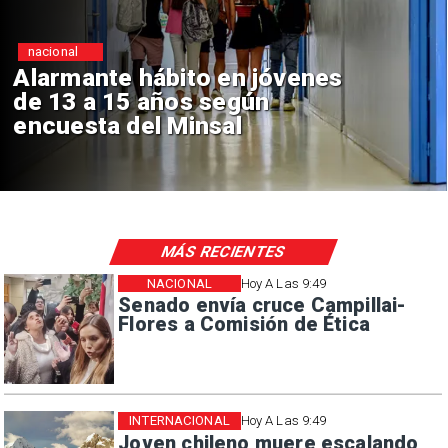
Regiones
Aprueban creación del Parque
Sebastián Piñera con inversión
de $4 mil millones
MÁS RECIENTES
NACIONAL
Hoy A Las 9:49
Senado envía cruce Campillai-
Flores a Comisión de Ética
INTERNACIONAL
Hoy A Las 9:49
Joven chileno muere escalando