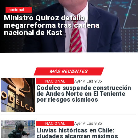
nacional
etalla
Gobierno evalúa
as cadena
de excepción en 
alta criminalidad
MÁS RECIENTES
NACIONAL
Ayer A Las 9:35
Codelco suspende construcción
de Andes Norte en El Teniente
por riesgos sísmicos
NACIONAL
Ayer A Las 9:35
Lluvias históricas en Chile:
ciudades alcanzan máximos