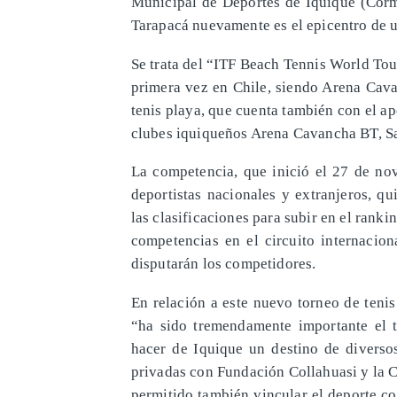
Municipal de Deportes de Iquique (Cormu
Tarapacá nuevamente es el epicentro de u
Se trata del “ITF Beach Tennis World Tou
primera vez en Chile, siendo Arena Cava
tenis playa, que cuenta también con el ap
clubes iquiqueños Arena Cavancha BT, S
La competencia, que inició el 27 de nov
deportistas nacionales y extranjeros, q
las clasificaciones para subir en el ranki
competencias en el circuito internacion
disputarán los competidores.
En relación a este nuevo torneo de tenis
“ha sido tremendamente importante el 
hacer de Iquique un destino de diversos
privadas con Fundación Collahuasi y la 
permitido también vincular el deporte co