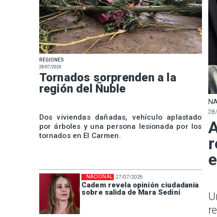
REGIONES
28/07/2026
Tornados sorprenden a la
región del Ñuble
NA
28
Dos viviendas dañadas, vehículo aplastado
A
por árboles y una persona lesionada por los
tornados en El Carmen.
r
e
NACIONAL
27/07/2026
Cadem revela opinión ciudadanía
sobre salida de Mara Sedini
U
r