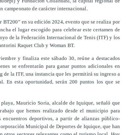
depi) y Fundación Collahuasi, la capital regional de
n campeonato de carácter internacional.
r BT200” en su edición 2024, evento que se realiza por
ncha el lugar escogido para celebrar este certamen de
oyo de la Federación Internacional de Tenis (ITF) y los
antorini Raquet Club y Woman BT.
iembre y finaliza este sábado 30, reúne a destacados
uienes se enfrentarán para ganar puntos adicionales en
ng de la ITF, una instancia que les permitirá su ingreso a
al. En esta oportunidad, serán 200 puntos los que se
 playa, Mauricio Soria, alcalde de Iquique, señaló que
trabajo que hemos realizado desde el municipio para
 encuentros deportivos, a partir de alianzas público-
Corporación Municipal de Deportes de Iquique, que han
n otros sectores relevantes como el turismo local. Hoy