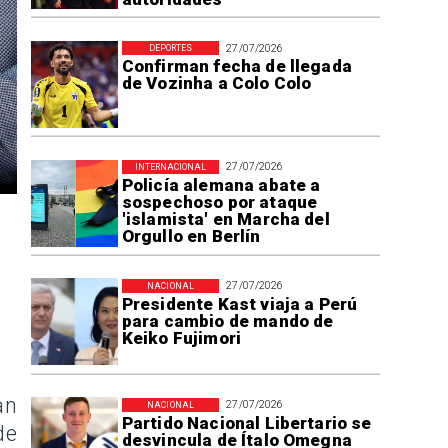
27/07/2026
DEPORTES
Confirman fecha de llegada
de Vozinha a Colo Colo
27/07/2026
INTERNACIONAL
Policía alemana abate a
sospechoso por ataque
'islamista' en Marcha del
Orgullo en Berlín
27/07/2026
NACIONAL
Presidente Kast viaja a Perú
para cambio de mando de
Keiko Fujimori
an
27/07/2026
NACIONAL
Partido Nacional Libertario se
de
desvincula de Ítalo Omegna