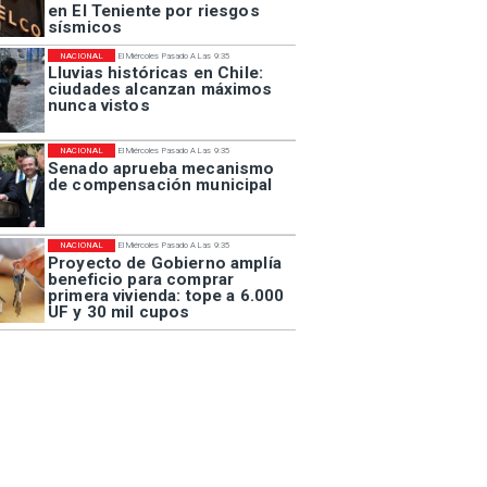
en El Teniente por riesgos
sísmicos
NACIONAL
El Miércoles Pasado A Las 9:35
Lluvias históricas en Chile:
ciudades alcanzan máximos
nunca vistos
NACIONAL
El Miércoles Pasado A Las 9:35
Senado aprueba mecanismo
de compensación municipal
NACIONAL
El Miércoles Pasado A Las 9:35
Proyecto de Gobierno amplía
beneficio para comprar
primera vivienda: tope a 6.000
UF y 30 mil cupos