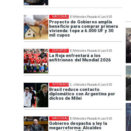
NACIONAL
El Miércoles Pasado A Las 9:35
Proyecto de Gobierno amplía
beneficio para comprar primera
vivienda: tope a 6.000 UF y 30
mil cupos
DEPORTES
El Miércoles Pasado A Las 9:35
La Roja enfrentará a los
anfitriones del Mundial 2026
INTERNACIONAL
El Miércoles Pasado A Las 9:35
Brasil reduce contacto
diplomático con Argentina por
dichos de Milei
NACIONAL
El Miércoles Pasado A Las 9:35
Gobierno despacha a ley la
megarreforma: Alcaldes