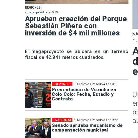
REGIONES
el jueves pasado a las 9:49
Aprueban creación del Parque
Sebastián Piñera con
inversión de $4 mil millones
NA
El 
A
El megaproyecto se ubicará en un terreno
fiscal de 42.841 metros cuadrados.
d
e
DEPORTES
El Miércoles Pasado A Las 9:35
Presentación de Vozinha en
U
Colo Colo: Fecha, Estadio y
Contrato
e
p
a
NACIONAL
El Miércoles Pasado A Las 9:35
Senado aprueba mecanismo de
compensación municipal