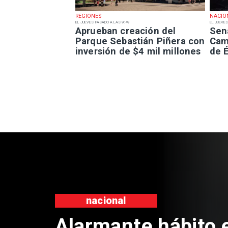
REGIONES
NACIO
EL JUEVES PASADO A LAS 9:49
EL JUEVES
Aprueban creación del
Sen
Parque Sebastián Piñera con
Camp
inversión de $4 mil millones
de É