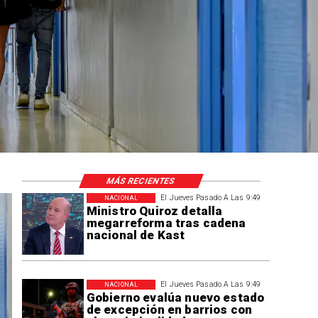
con inversión
MÁS RECIENTES
El Jueves Pasado A Las 9:49
NACIONAL
Ministro Quiroz detalla
megarreforma tras cadena
nacional de Kast
El Jueves Pasado A Las 9:49
NACIONAL
Gobierno evalúa nuevo estado
de excepción en barrios con