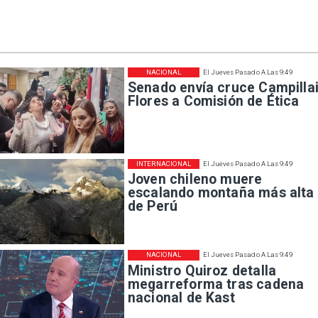
NACIONAL
El Jueves Pasado A Las 9:49
Senado envía cruce Campillai
Flores a Comisión de Ética
INTERNACIONAL
El Jueves Pasado A Las 9:49
Joven chileno muere
escalando montaña más alta
de Perú
NACIONAL
El Jueves Pasado A Las 9:49
Ministro Quiroz detalla
megarreforma tras cadena
nacional de Kast