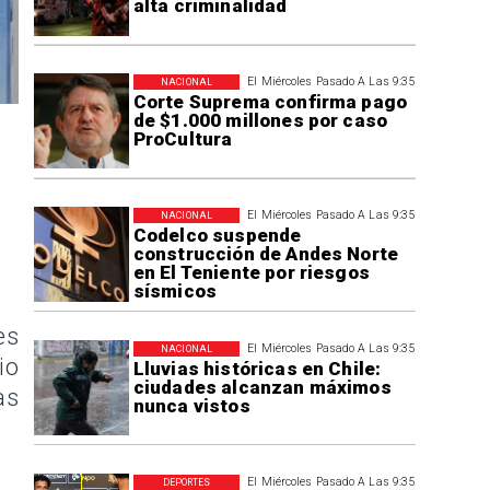
alta criminalidad
El Miércoles Pasado A Las 9:35
NACIONAL
Corte Suprema confirma pago
de $1.000 millones por caso
ProCultura
El Miércoles Pasado A Las 9:35
NACIONAL
Codelco suspende
construcción de Andes Norte
en El Teniente por riesgos
sísmicos
es
El Miércoles Pasado A Las 9:35
NACIONAL
io
Lluvias históricas en Chile:
ciudades alcanzan máximos
as
nunca vistos
El Miércoles Pasado A Las 9:35
DEPORTES