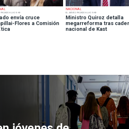
NAL
NACIONAL
 PASADO A LAS 9:49
EL JUEVES PASADO A LAS 9:49
ado envía cruce
Ministro Quiroz detalla
illai-Flores a Comisión
megarreforma tras cade
tica
nacional de Kast
Regiones
Aprueban creación