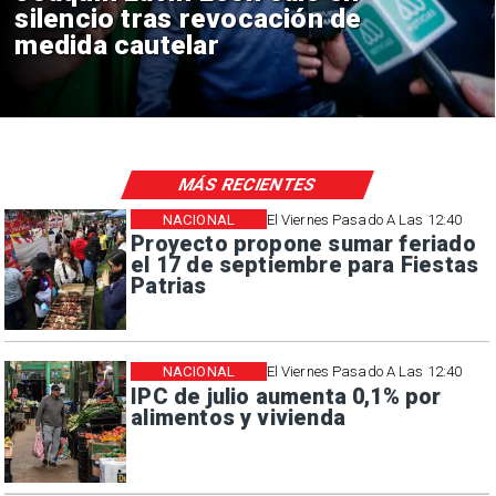
o tras revocación de
reinici
 cautelar
consul
MÁS RECIENTES
NACIONAL
El Viernes Pasado A Las 12:40
Proyecto propone sumar feriado
el 17 de septiembre para Fiestas
Patrias
NACIONAL
El Viernes Pasado A Las 12:40
IPC de julio aumenta 0,1% por
alimentos y vivienda