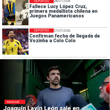
DEPORTES
28/07/2026
Fallece Lucy López Cruz,
primera medallista chilena en
Juegos Panamericanos
DEPORTES
27/07/2026
Confirman fecha de llegada de
Vozinha a Colo Colo
nacional
 Lavín León sale en
Chile y