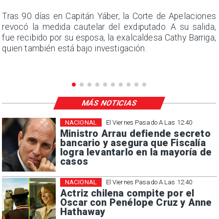
n
Tras 90 días en Capitán Yáber, la Corte de Apelaciones
s
revocó la medida cautelar del exdiputado. A su salida,
e
fue recibido por su esposa, la exalcaldesa Cathy Barriga,
quien también está bajo investigación.
MÁS NOTICIAS
NACIONAL
El Viernes Pasado A Las 12:40
Ministro Arrau defiende secreto
bancario y asegura que Fiscalía
logra levantarlo en la mayoría de
casos
NACIONAL
El Viernes Pasado A Las 12:40
Actriz chilena compite por el
Oscar con Penélope Cruz y Anne
Hathaway