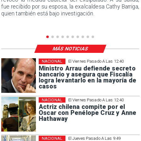
e
fue recibido por su esposa, la exalcaldesa Cathy Barriga,
quien también está bajo investigación.
MÁS NOTICIAS
NACIONAL
El Viernes Pasado A Las 12:40
Ministro Arrau defiende secreto
bancario y asegura que Fiscalía
logra levantarlo en la mayoría de
casos
NACIONAL
El Viernes Pasado A Las 12:40
Actriz chilena compite por el
Oscar con Penélope Cruz y Anne
Hathaway
NACIONAL
El Jueves Pasado A Las 9:49