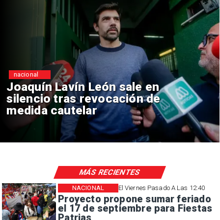
nacional
Chile y Venezuela formalizan
reinicio de relaciones
consulares
MÁS RECIENTES
NACIONAL
El Viernes Pasado A Las 12:40
Proyecto propone sumar feriado
el 17 de septiembre para Fiestas
Patrias