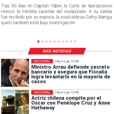
n
Tras 90 días en Capitán Yáber, la Corte de Apelaciones
s
revocó la medida cautelar del exdiputado. A su salida,
e
fue recibido por su esposa, la exalcaldesa Cathy Barriga,
quien también está bajo investigación.
MÁS NOTICIAS
NACIONAL
Hoy A Las 12:40
Ministro Arrau defiende secreto
bancario y asegura que Fiscalía
logra levantarlo en la mayoría de
casos
NACIONAL
Hoy A Las 12:40
Actriz chilena compite por el
Oscar con Penélope Cruz y Anne
Hathaway