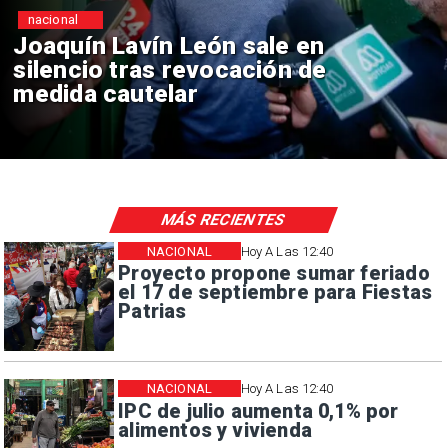
nacional
 Lavín León sale en
Chile y
o tras revocación de
reinici
 cautelar
consul
MÁS RECIENTES
NACIONAL
Hoy A Las 12:40
Proyecto propone sumar feriado
el 17 de septiembre para Fiestas
Patrias
NACIONAL
Hoy A Las 12:40
IPC de julio aumenta 0,1% por
alimentos y vivienda