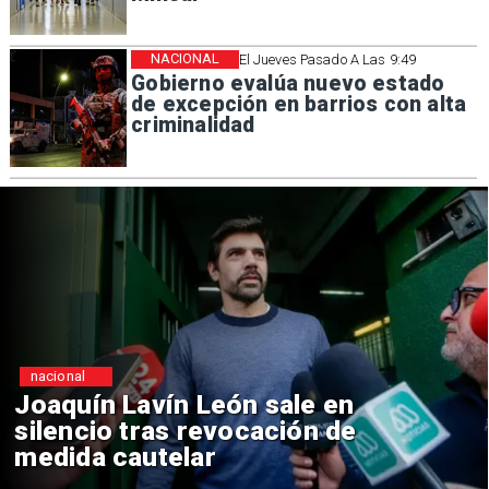
NACIONAL
El Jueves Pasado A Las 9:49
Gobierno evalúa nuevo estado
de excepción en barrios con alta
criminalidad
nacional
 Lavín León sale en
Chile y
o tras revocación de
reinici
 cautelar
consul