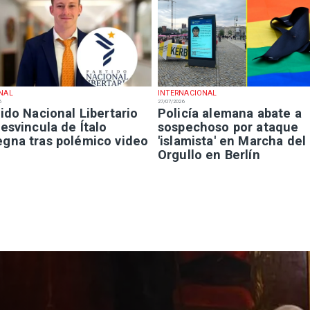
NAL
INTERNACIONAL
6
27/07/2026
ido Nacional Libertario
Policía alemana abate a
esvincula de Ítalo
sospechoso por ataque
gna tras polémico video
'islamista' en Marcha del
Orgullo en Berlín