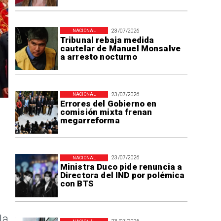
23/07/2026
NACIONAL
Tribunal rebaja medida
cautelar de Manuel Monsalve
a arresto nocturno
23/07/2026
NACIONAL
Errores del Gobierno en
comisión mixta frenan
megarreforma
23/07/2026
NACIONAL
Ministra Duco pide renuncia a
Directora del IND por polémica
con BTS
la