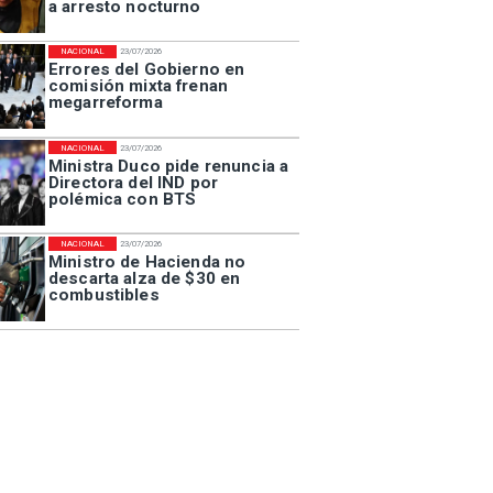
a arresto nocturno
NACIONAL
23/07/2026
Errores del Gobierno en
comisión mixta frenan
megarreforma
NACIONAL
23/07/2026
Ministra Duco pide renuncia a
Directora del IND por
polémica con BTS
NACIONAL
23/07/2026
Ministro de Hacienda no
descarta alza de $30 en
combustibles