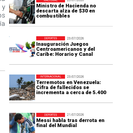
23/07/2026
NACIONAL
Ministro de Hacienda no
 y
descarta alza de $30 en
os
combustibles
ía
23/07/2026
DEPORTES
Inauguración Juegos
Centroamericanos y del
Caribe: Horario y Canal
23/07/2026
INTERNACIONAL
Terremotos en Venezuela:
Cifra de fallecidos se
incrementa a cerca de 5.400
21/07/2026
DEPORTES
Messi habla tras derrota en
final del Mundial