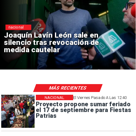
nacional
Chile y Venezuela formalizan
reinicio de relaciones
consulares
MÁS RECIENTES
NACIONAL
El Viernes Pasado A Las 12:40
Proyecto propone sumar feriado
el 17 de septiembre para Fiestas
Patrias