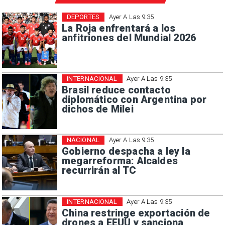
DEPORTES
Ayer A Las 9:35
La Roja enfrentará a los
anfitriones del Mundial 2026
INTERNACIONAL
Ayer A Las 9:35
Brasil reduce contacto
diplomático con Argentina por
dichos de Milei
NACIONAL
Ayer A Las 9:35
Gobierno despacha a ley la
megarreforma: Alcaldes
recurrirán al TC
INTERNACIONAL
Ayer A Las 9:35
China restringe exportación de
drones a EEUU y sanciona