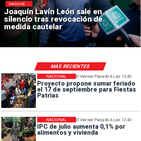
nacional
ín León sale en
Chile y Ven
s revocación de
reinicio de 
elar
consulares
MÁS RECIENTES
NACIONAL
El Viernes Pasado A Las 12:40
Proyecto propone sumar feriado
el 17 de septiembre para Fiestas
Patrias
NACIONAL
El Viernes Pasado A Las 12:40
IPC de julio aumenta 0,1% por
alimentos y vivienda