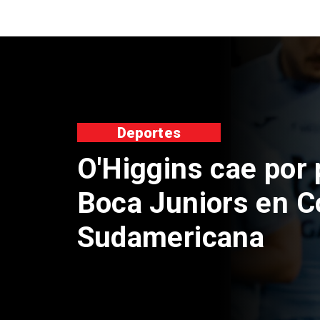
nacional
Exsubsecretario d
doble positivo en 