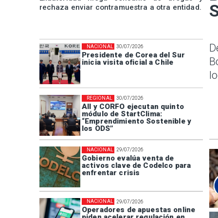
rechaza enviar contramuestra a otra entidad.
D
NACIONAL
30/07/2026
Presidente de Corea del Sur
B
inicia visita oficial a Chile
l
REGIONAL
30/07/2026
AII y CORFO ejecutan quinto
módulo de StartClima:
“Emprendimiento Sostenible y
los ODS”
NACIONAL
29/07/2026
Gobierno evalúa venta de
activos clave de Codelco para
enfrentar crisis
NACIONAL
29/07/2026
Operadores de apuestas online
piden acelerar regulación en