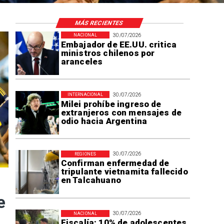
MÁS RECIENTES
30/07/2026
NACIONAL
Embajador de EE.UU. critica
ministros chilenos por
aranceles
30/07/2026
INTERNACIONAL
Milei prohíbe ingreso de
extranjeros con mensajes de
odio hacia Argentina
30/07/2026
REGIONES
Confirman enfermedad de
tripulante vietnamita fallecido
en Talcahuano
e
30/07/2026
NACIONAL
Fiscalía: 10% de adolescentes