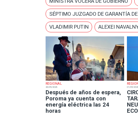
MINISTRA VOCERA DE GOBIERNO
SÉPTIMO JUZGADO DE GARANTÍA D
VLADIMIR PUTIN
ALEXEI NAVALN
REGIONAL
REGIO
26/05/2026
01/05/202
Después de años de espera,
​CI
Poroma ya cuenta con
TAR
energía eléctrica las 24
NEU
horas
ECO