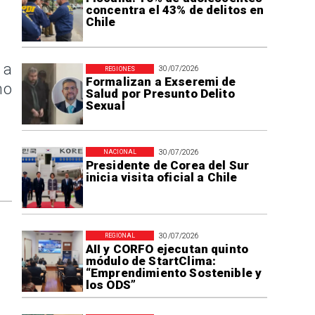
concentra el 43% de delitos en
Chile
 a
30/07/2026
REGIONES
Formalizan a Exseremi de
no
Salud por Presunto Delito
Sexual
30/07/2026
NACIONAL
Presidente de Corea del Sur
inicia visita oficial a Chile
30/07/2026
REGIONAL
AII y CORFO ejecutan quinto
módulo de StartClima:
“Emprendimiento Sostenible y
los ODS”