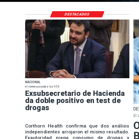
DESTACADOS
NACIONAL
el viernes pasado a las 9:54
Exsubsecretario de Hacienda
da doble positivo en test de
drogas
DE
El 
O
Corthorn Health confirma que dos análisis
independientes arrojaron el mismo resultado.
B
Exautoridad niega consumo de drogas y