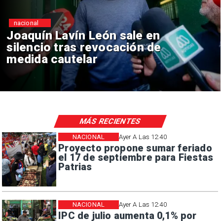
nacional
Chile y Venezuela formalizan
reinicio de relaciones
consulares
MÁS RECIENTES
NACIONAL
Ayer A Las 12:40
Proyecto propone sumar feriado
el 17 de septiembre para Fiestas
Patrias
NACIONAL
Ayer A Las 12:40
IPC de julio aumenta 0,1% por