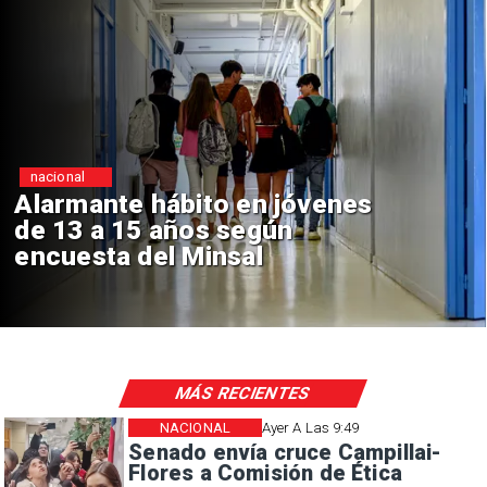
Regiones
Aprueban creación del Parqu
Sebastián Piñera con inversió
de $4 mil millones
MÁS RECIENTES
NACIONAL
Ayer A Las 9:49
Senado envía cruce Campillai-
Flores a Comisión de Ética