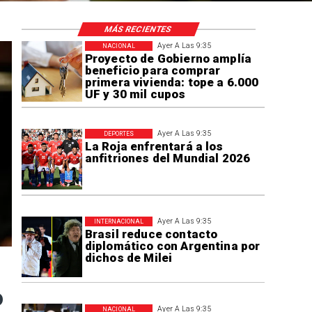
MÁS RECIENTES
Ayer A Las 9:35
NACIONAL
Proyecto de Gobierno amplía
beneficio para comprar
primera vivienda: tope a 6.000
UF y 30 mil cupos
Ayer A Las 9:35
DEPORTES
La Roja enfrentará a los
anfitriones del Mundial 2026
Ayer A Las 9:35
INTERNACIONAL
Brasil reduce contacto
diplomático con Argentina por
dichos de Milei
o
Ayer A Las 9:35
NACIONAL