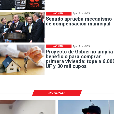
NACIONAL
Ayer A Las 9:35
Senado aprueba mecanismo
de compensación municipal
NACIONAL
Ayer A Las 9:35
Proyecto de Gobierno amplía
beneficio para comprar
primera vivienda: tope a 6.00
UF y 30 mil cupos
REGIONAL