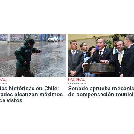
NAL
NACIONAL
S 9:35
AYER A LAS 9:35
ias históricas en Chile:
Senado aprueba mecani
dades alcanzan máximos
de compensación munici
ca vistos