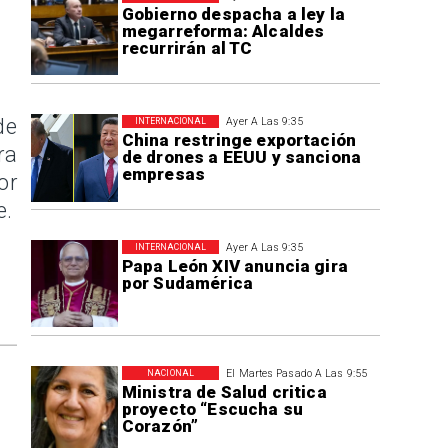
Gobierno despacha a ley la
megarreforma: Alcaldes
recurrirán al TC
de
Ayer A Las 9:35
INTERNACIONAL
China restringe exportación
ra
de drones a EEUU y sanciona
empresas
or
e.
Ayer A Las 9:35
INTERNACIONAL
Papa León XIV anuncia gira
por Sudamérica
El Martes Pasado A Las 9:55
NACIONAL
Ministra de Salud critica
proyecto “Escucha su
Corazón”