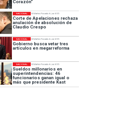
Corazón”
NACIONAL
El Martes Pasado A Las 9:55
Corte de Apelaciones rechaza
anulación de absolución de
Claudio Crespo
NACIONAL
El Martes Pasado A Las 9:55
Gobierno busca vetar tres
artículos en megarreforma
NACIONAL
El Martes Pasado A Las 9:55
Sueldos millonarios en
superintendencias: 46
funcionarios ganan igual o
más que presidente Kast