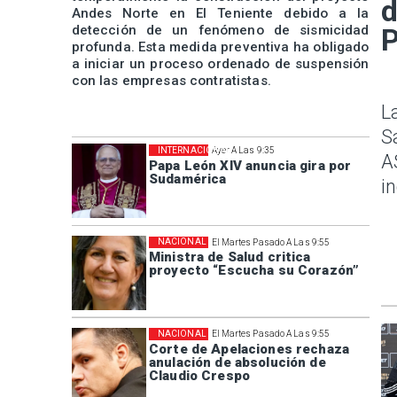
d
Andes Norte en El Teniente debido a la
detección de un fenómeno de sismicidad
P
profunda. Esta medida preventiva ha obligado
a iniciar un proceso ordenado de suspensión
con las empresas contratistas.
L
S
INTERNACIONAL
Ayer A Las 9:35
A
Papa León XIV anuncia gira por
Sudamérica
i
NACIONAL
El Martes Pasado A Las 9:55
Ministra de Salud critica
proyecto “Escucha su Corazón”
NACIONAL
El Martes Pasado A Las 9:55
Corte de Apelaciones rechaza
anulación de absolución de
Claudio Crespo