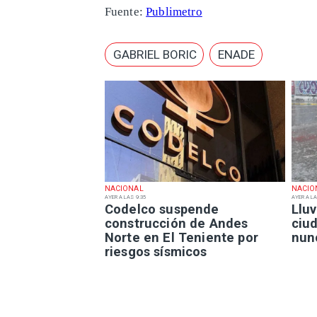
Fuente:
Publimetro
GABRIEL BORIC
ENADE
NACIONAL
NACIO
AYER A LAS 9:35
AYER A LA
Codelco suspende
Lluv
construcción de Andes
ciu
Norte en El Teniente por
nun
riesgos sísmicos