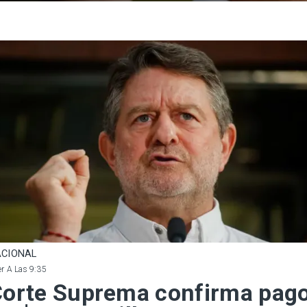
CIONAL
r A Las 9:35
orte Suprema confirma pag