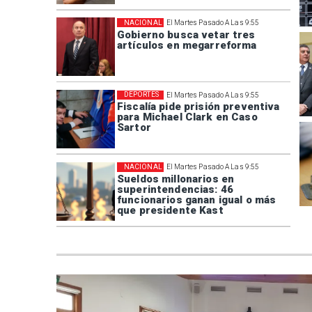
NACIONAL
El Martes Pasado A Las 9:55
Gobierno busca vetar tres
artículos en megarreforma
DEPORTES
El Martes Pasado A Las 9:55
Fiscalía pide prisión preventiva
para Michael Clark en Caso
Sartor
NACIONAL
El Martes Pasado A Las 9:55
Sueldos millonarios en
superintendencias: 46
funcionarios ganan igual o más
que presidente Kast