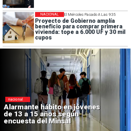
NACIONAL
El Miércoles Pasado A Las 9:35
Proyecto de Gobierno amplía
beneficio para comprar primera
vivienda: tope a 6.000 UF y 30 mil
cupos
Regiones
Aprueban creación del Parque
Sebastián Piñera con inversión
de $4 mil millones