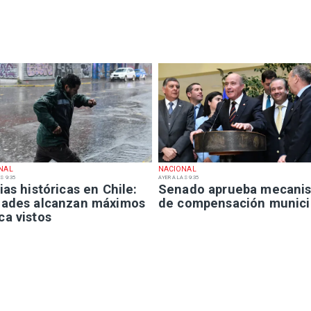
NAL
NACIONAL
S 9:35
AYER A LAS 9:35
ias históricas en Chile:
Senado aprueba mecani
dades alcanzan máximos
de compensación munici
ca vistos