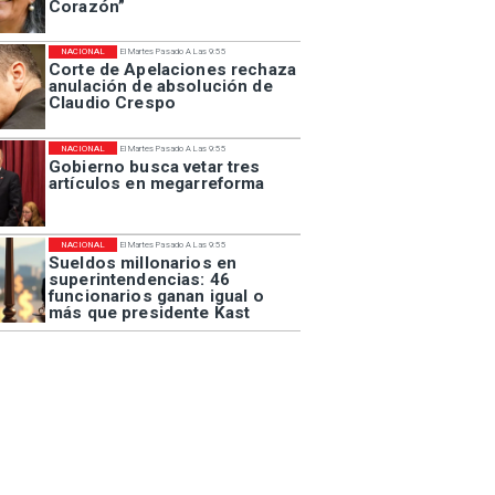
Corazón”
NACIONAL
El Martes Pasado A Las 9:55
Corte de Apelaciones rechaza
anulación de absolución de
Claudio Crespo
NACIONAL
El Martes Pasado A Las 9:55
Gobierno busca vetar tres
artículos en megarreforma
NACIONAL
El Martes Pasado A Las 9:55
Sueldos millonarios en
superintendencias: 46
funcionarios ganan igual o
más que presidente Kast