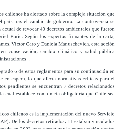
os chilenos ha alertado sobre la compleja situación que
el país tras el cambio de gobierno. La controversia se
ón actual de revocar 43 decretos ambientales que fueron
iel Boric. Según los expertos firmantes de la carta,
mes, Víctor Caro y Daniela Manuschevich, esta acción
 en conservación, cambio climático y salud pública
inistraciones".
tegrado 6 de estos reglamentos para su continuación en
ce en espera, lo que afecta normativas críticas para el
tos pendientes se encuentran 7 decretos relacionados
a cual establece como meta obligatoria que Chile sea
ficos chilenos es la implementación del nuevo Servicio
AP). De los decretos retirados, 11 estaban vinculados
creado en 2023 para garantizar la conservación dentro