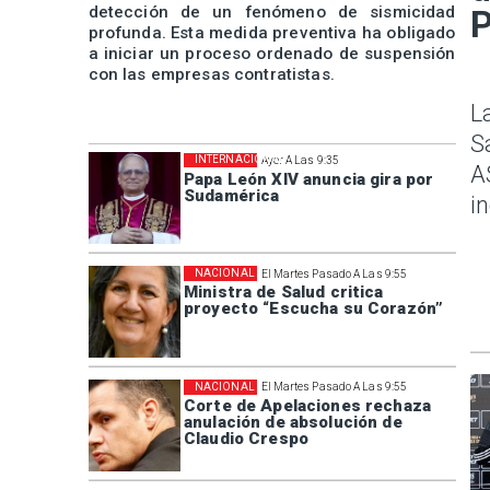
detección de un fenómeno de sismicidad
P
profunda. Esta medida preventiva ha obligado
a iniciar un proceso ordenado de suspensión
con las empresas contratistas.
L
S
INTERNACIONAL
Ayer A Las 9:35
A
Papa León XIV anuncia gira por
Sudamérica
i
NACIONAL
El Martes Pasado A Las 9:55
Ministra de Salud critica
proyecto “Escucha su Corazón”
NACIONAL
El Martes Pasado A Las 9:55
Corte de Apelaciones rechaza
anulación de absolución de
Claudio Crespo