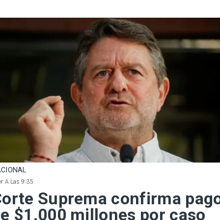
CIONAL
r A Las 9:35
orte Suprema confirma pag
e $1.000 millones por caso