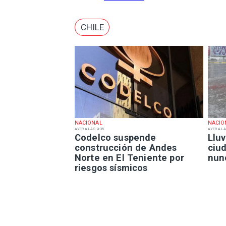
CHILE
NACIONAL
NACIO
AYER A LAS 9:35
AYER A LA
Codelco suspende
Lluv
construcción de Andes
ciu
Norte en El Teniente por
nun
riesgos sísmicos