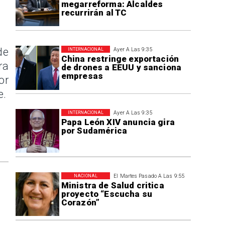
megarreforma: Alcaldes
recurrirán al TC
de
Ayer A Las 9:35
INTERNACIONAL
China restringe exportación
ra
de drones a EEUU y sanciona
empresas
or
e.
Ayer A Las 9:35
INTERNACIONAL
Papa León XIV anuncia gira
por Sudamérica
El Martes Pasado A Las 9:55
NACIONAL
Ministra de Salud critica
proyecto “Escucha su
Corazón”