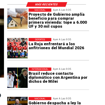
MÁS RECIENTES
Ayer A Las 9:35
NACIONAL
Proyecto de Gobierno amplía
beneficio para comprar
primera vivienda: tope a 6.000
UF y 30 mil cupos
Ayer A Las 9:35
DEPORTES
La Roja enfrentará a los
anfitriones del Mundial 2026
Ayer A Las 9:35
INTERNACIONAL
Brasil reduce contacto
diplomático con Argentina por
dichos de Milei
o
Ayer A Las 9:35
NACIONAL
Gobierno despacha a ley la