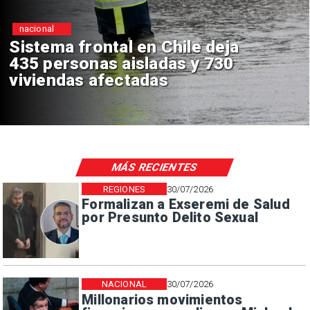
Deportes
tal en Chile deja
O'Higgins ca
s aisladas y 730
Boca Junior
fectadas
Sudamerica
MÁS RECIENTES
REGIONES
30/07/2026
Formalizan a Exseremi de Salud
por Presunto Delito Sexual
NACIONAL
30/07/2026
Millonarios movimientos