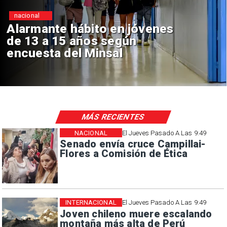
Regiones
jóvenes
Aprueban creación d
n
Sebastián Piñera con
de $4 mil millones
MÁS RECIENTES
NACIONAL
El Jueves Pasado A Las 9:49
Senado envía cruce Campillai-
Flores a Comisión de Ética
INTERNACIONAL
El Jueves Pasado A Las 9:49
Joven chileno muere escalando
montaña más alta de Perú